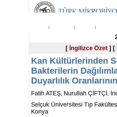
Ana Sayfa
|
Dergi Hakkında
|
Yayın Kurulu
|
Telif Hakkı D
[
İngilizce Özet
] [
Kan Kültürlerinden S
Bakterilerin Dağılımla
Duyarlılık Oranlarını
Fatih ATEŞ, Nurullah ÇİFTÇİ, 
Selçuk Üniversitesi Tıp Fakültesi
Konya