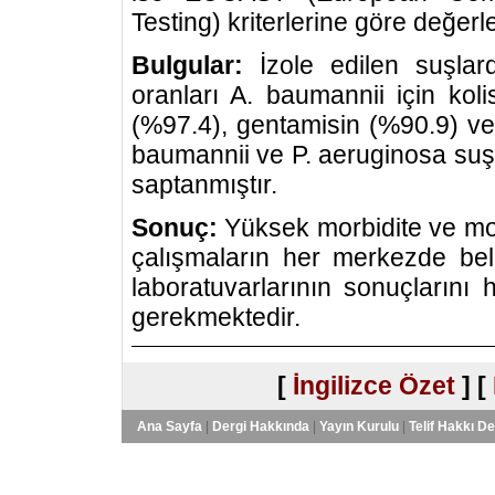
Testing) kriterlerine göre değerle
Bulgular:
İzole edilen suşlard
oranları A. baumannii için koli
(%97.4), gentamisin (%90.9) ve 
baumannii ve P. aeruginosa suşlar
saptanmıştır.
Sonuç:
Yüksek morbidite ve mor
çalışmaların her merkezde belir
laboratuvarlarının sonuçlarını hız
gerekmektedir.
[
İngilizce Özet
] [
Ana Sayfa
|
Dergi Hakkında
|
Yayın Kurulu
|
Telif Hakkı D