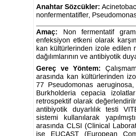
Anahtar Sözcükler:
Acinetobacte
nonfermentatifler, Pseudomona
Amaç:
Non fermentatif gram 
enfeksiyon etkeni olarak karşı
kan kültürlerinden izole edilen 
dağılımlarının ve antibiyotik duya
Gereç ve Yöntem:
Çalışmamı
arasında kan kültürlerinden iz
77 Pseudomonas aeruginosa, 
Burkholderia cepacia izolatların
retrospektif olarak değerlendiril
antibiyotik duyarlılık testi 
sistemi kullanılarak yapılmışt
arasında CLSI (Clinical Laborat
ise EUCAST (European Commit