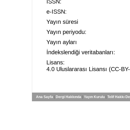
ISSN: 0258
e-ISSN: 245
Yayın süresi 1971'den
Yayın periyodu: Yıl
Yayın ayları Mart, H
İndekslendiği veritabanları: 
Lisans: Creative C
4.0 Uluslararası Lisansı (CC-BY-
açık erişimli ma
Ana Sayfa
|
Dergi Hakkında
|
Yayın Kurulu
|
Telif Hakkı D