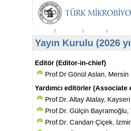
Ana Sayfa
|
Dergi Hakkında
|
Yayın Kurulu
|
Telif Hakkı D
Yayın Kurulu (2026 yıl
Editör (Editor-in-chief)
Prof.Dr Gönül Aslan, Mersin
Yardımcı editörler (Associate 
Prof.Dr. Altay Atalay, Kayseri
Prof.Dr. Gülçin Bayramoğlu,
Prof.Dr. Candan Çiçek, İzmir